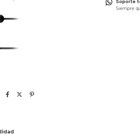
Soporte t
Siempre q
didad