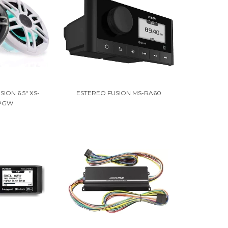
ION 6.5" XS-
ESTEREO FUSION MS-RA60
SPGW